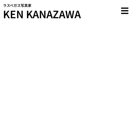
内
ラスベガス写真家
KEN KANAZAWA
容
を
ス
キ
ッ
プ
WORKS