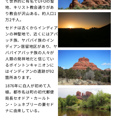
て世界的に有名でUFOの聖
地、キリスト教会通りがあ
り教会が沢山ある。約人口1
万2千人。
セドナは古くからインディア
ンの神聖地で、近くにはアパ
ッチ族、ヤパバイ族のイン
ディアン居留地区があり、ヤ
バパイアパッチ族の人々が
人類の発祥地だと信じてい
るボイントンキャニオンに
はインディアンの遺跡が92
箇所あります。
1876年に白人が初めて入
植。都市名は町の初代郵便
局長セオドア・カールト
ン・シュネブリーの妻セド
ナに由来している。