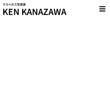
内
ラスベガス写真家
KEN KANAZAWA
容
を
ス
キ
ッ
プ
WORKS
ラスベガス写真家