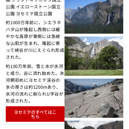
公園 イエローストーン国立
公園 ヨセミテ国立公園
約1000万年前に、シエラネ
バダ山が隆起し西側には緩
やかな高原が東側には急峻
な山肌が生まれ、隆起に寄
って峡谷が川にえぐられ形成
された。
約100万年前、雪と氷が氷河
と成り、谷に流れ始めた。氷
河期初めにヨセミテ渓谷の
氷の厚さは約1200mあり、
氷河の流れに削られU字谷が
形成された。
ヨセミテのすべてはこ
ちら